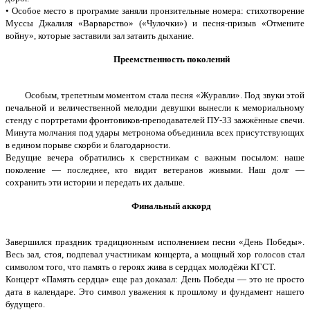
• Особое место в программе заняли пронзительные номера: стихотворение
Муссы Джалиля «Варварство» («Чулочки») и песня-призыв «Отмените
войну», которые заставили зал затаить дыхание.
Преемственность поколений
Особым, трепетным моментом стала песня «Журавли». Под звуки этой
печальной и величественной мелодии девушки вынесли к мемориальному
стенду с портретами фронтовиков-преподавателей ПУ-33 зажжённые свечи.
Минута молчания под удары метронома объединила всех присутствующих
в едином порыве скорби и благодарности.
Ведущие вечера обратились к сверстникам с важным посылом: наше
поколение — последнее, кто видит ветеранов живыми. Наш долг —
сохранить эти истории и передать их дальше.
Финальный аккорд
Завершился праздник традиционным исполнением песни «День Победы».
Весь зал, стоя, подпевал участникам концерта, а мощный хор голосов стал
символом того, что память о героях жива в сердцах молодёжи КГСТ.
Концерт «Память сердца» еще раз доказал: День Победы — это не просто
дата в календаре. Это символ уважения к прошлому и фундамент нашего
будущего.