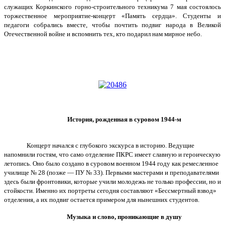
служащих Коркинского горно-строительного техникума 7 мая состоялось
торжественное мероприятие-концерт «Память сердца». Студенты и
педагоги собрались вместе, чтобы почтить подвиг народа в Великой
Отечественной войне и вспомнить тех, кто подарил нам мирное небо.
История, рожденная в суровом 1944-м
Концерт начался с глубокого экскурса в историю. Ведущие
напомнили гостям, что само отделение ПКРС имеет славную и героическую
летопись. Оно было создано в суровом военном 1944 году как ремесленное
училище № 28 (позже — ПУ № 33). Первыми мастерами и преподавателями
здесь были фронтовики, которые учили молодежь не только профессии, но и
стойкости. Именно их портреты сегодня составляют «Бессмертный взвод»
отделения, а их подвиг остается примером для нынешних студентов.
Музыка и слово, проникающие в душу