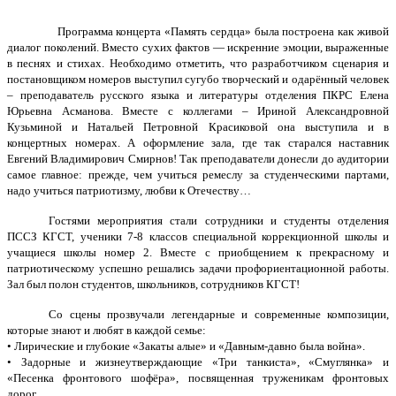
Программа концерта «Память сердца» была построена как живой
диалог поколений. Вместо сухих фактов — искренние эмоции, выраженные
в песнях и стихах. Необходимо отметить, что разработчиком сценария и
постановщиком номеров выступил сугубо творческий и одарённый человек
– преподаватель русского языка и литературы отделения ПКРС Елена
Юрьевна Асманова. Вместе с коллегами – Ириной Александровной
Кузьминой и Натальей Петровной Красиковой она выступила и в
концертных номерах. А оформление зала, где так старался наставник
Евгений Владимирович Смирнов! Так преподаватели донесли до аудитории
самое главное: прежде, чем учиться ремеслу за студенческими партами,
надо учиться патриотизму, любви к Отечеству…
Гостями мероприятия стали сотрудники и студенты отделения
ПССЗ КГСТ, ученики 7-8 классов специальной коррекционной школы и
учащиеся школы номер 2. Вместе с приобщением к прекрасному и
патриотическому успешно решались задачи профориентационной работы.
Зал был полон студентов, школьников, сотрудников КГСТ!
Со сцены прозвучали легендарные и современные композиции,
которые знают и любят в каждой семье:
• Лирические и глубокие «Закаты алые» и «Давным-давно была война».
• Задорные и жизнеутверждающие «Три танкиста», «Смуглянка» и
«Песенка фронтового шофёра», посвященная труженикам фронтовых
дорог.