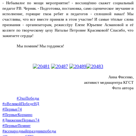
- Небывалое по мощи мероприятие! - восхищённо скажет социальный
педагог Р.В. Черняк. - Подготовка, постановка, само сценическое звучание и
исполнение, горящие глаза ребят и педагогов - сплошной накал! Мы
счастливы, что все вместе приняли в этом участие! И самые тёплые слова
признания - организаторам, режиссёру Елене Юрьевне Асмановой и её
коллеге по творческому цеху Наталье Петровне Красиковой! Спасибо, что
зажигаете сердца!
Мы помним! Мы гордимся!
Анна Фисенко,
активист медиацентра КГСТ
Фото автора
#ЭхоПобеды
#оВеликойПобедеНД
#Первые74
#ПервыеКоркино
#ДвижениеПервых74
#ПервыеПомнят
#всенародныйпраздникпобеды