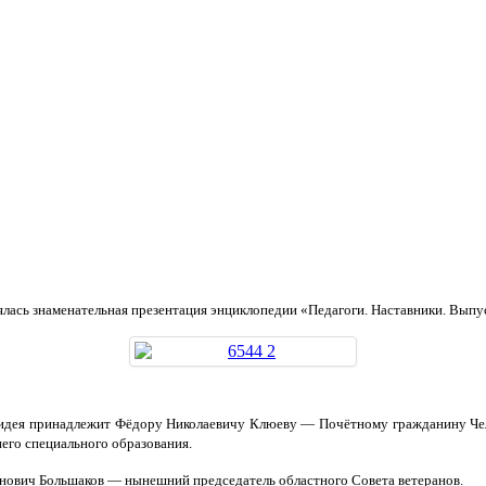
ялась знаменательная презентация энциклопедии «Педагоги. Наставники. Выпус
идея принадлежит Фёдору Николаевичу Клюеву — Почётному гражданину Чел
его специального образования.
нович Большаков — нынешний председатель областного Совета ветеранов.