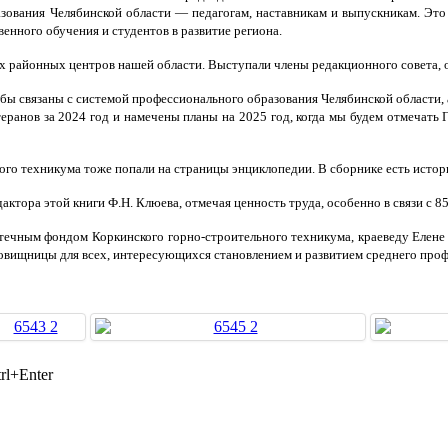
ия Челябинской области — педагогам, наставникам и выпускникам. Это не
венного обучения и студентов в развитие региона.
гих районных центров нашей области. Выступали члены редакционного совета, 
бы связаны с системой профессионального образования Челябинской области,
ов за 2024 год и намечены планы на 2025 год, когда мы будем отмечать Го
го техникума тоже попали на страницы энциклопедии. В сборнике есть исто
дактора этой книги Ф.Н. Клюева, отмечая ценность труда, особенно в связи с 
отечным фондом Коркинского горно-строительного техникума, краеведу Елен
овищницы для всех, интересующихся становлением и развитием среднего проф
rl+Enter