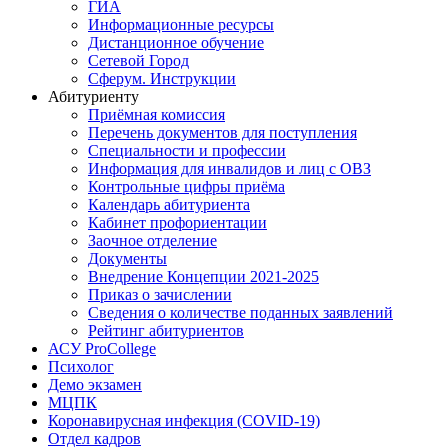
ГИА
Информационные ресурсы
Дистанционное обучение
Сетевой Город
Сферум. Инструкции
Абитуриенту
Приёмная комиссия
Перечень документов для поступления
Специальности и профессии
Информация для инвалидов и лиц с ОВЗ
Контрольные цифры приёма
Календарь абитуриента
Кабинет профориентации
Заочное отделение
Документы
Внедрение Концепции 2021-2025
Приказ о зачислении
Сведения о количестве поданных заявлений
Рейтинг абитуриентов
АСУ ProCollege
Психолог
Демо экзамен
МЦПК
Коронавирусная инфекция (COVID-19)
Отдел кадров