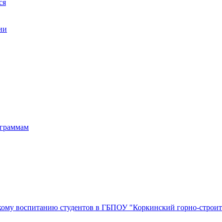
ся
ии
ограммам
кому воспитанию студентов в ГБПОУ "Коркинский горно-строи