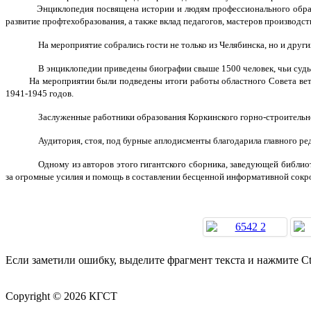
Энциклопедия посвящена истории и людям профессионального образован
развитие профтехобразования, а также вклад педагогов, мастеров производст
На мероприятие собрались гости не только из Челябинска, но и дру
В энциклопедии приведены биографии свыше 1500 человек, чьи судь
На мероприятии были подведены итоги работы областного Совета ветеран
1941-1945 годов.
Заслуженные работники образования Коркинского горно-строительно
Аудитория, стоя, под бурные аплодисменты благодарила главного ре
Одному из авторов этого гигантского сборника, заведующей библи
за огромные усилия и помощь в составлении бесценной информативной сокр
Если заметили ошибку, выделите фрагмент текста и нажмите Ct
Copyright © 2026 КГСТ