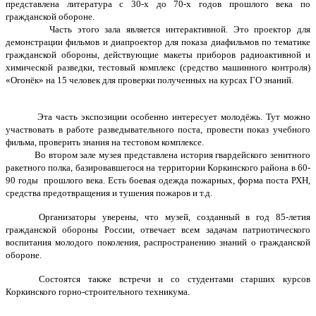
представлена литература с 30-х до 70-х годов прошлого века по
гражданской обороне.
Часть этого зала является интерактивной. Это проектор для
демонстрации фильмов и диапроектор для показа диафильмов по тематике
гражданской обороны, действующие макеты приборов радиоактивной и
химической разведки, тестовый комплекс (средство машинного контроля)
«Огонёк» на 15 человек для проверки полученных на курсах ГО знаний.
Эта часть экспозиции особенно интересует молодёжь. Тут можно
участвовать в работе разведывательного поста, провести показ учебного
фильма, проверить знания на тестовом комплексе.
Во втором зале музея представлена история гвардейского зенитного
ракетного полка, базировавшегося на территории Коркинского района в 60-
90 годы прошлого века. Есть боевая одежда пожарных, форма поста РХН,
средства предотвращения и тушения пожаров и т.д.
Организаторы уверены, что музей, созданный в год 85-летия
гражданской обороны России, отвечает всем задачам патриотического
воспитания молодого поколения, распространению знаний о гражданской
обороне.
Состоятся также встречи и со студентами старших курсов
Коркинского горно-строительного техникума.