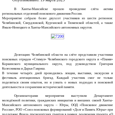
В Ханты-Мансийске прошло проведение слёта актива
региональных отделений поискового движения России.
Мероприятие собрало более двухсот участников из шести регионов:
Челябинской, Свердловской, Курганской и Тюменской областей, а также
Ямало-Ненецкого и Ханты-Мансийского автономных округов.
Делегацию Челябинской области на слёте представили участники
поисковых отрядов «Стимул» Челябинского городского округа и «Пламя»
Коркинского муниципального округа, под руководством Григория
Колесникова и Дарьи Гавриш.
В течение четырёх дней проводились лекции, выставки, экскурсии и
фестиваль агитационных бригад. Каждый участник смог не только
поделиться своим опытом, но и узнать о новых подходах в поисковой
деятельности и сохранении исторической памяти.
Организаторами мероприятия выступили Департамент
молодёжной политики, гражданских инициатив и внешних связей Ханты-
Мансийского автономного округа – Югры, ООД «Поисковое движение
России», РОО «Союз поисковых формирований «Долг и Память Югры» при
поддержке Фонда президентских грантов в рамках реализации проекта «О