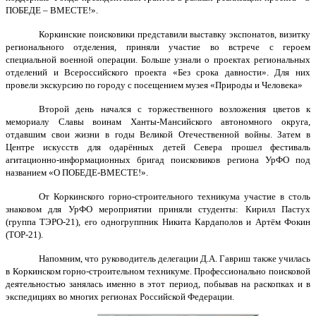
ПОБЕДЕ – ВМЕСТЕ!».
Коркинские поисковики представили выставку экспонатов, визитку
регионального отделения, приняли участие во встрече с героем
специальной военной операции. Больше узнали о проектах региональных
отделений и Всероссийского проекта «Без срока давности». Для них
провели экскурсию по городу с посещением музея «Природы и Человека»
Второй день начался с торжественного возложения цветов к
мемориалу Славы воинам Ханты-Мансийского автономного округа,
отдавшим свои жизни в годы Великой Отечественной войны. Затем в
Центре искусств для одарённых детей Севера прошел фестиваль
агитационно-информационных бригад поисковиков региона УрФО под
названием «О ПОБЕДЕ-ВМЕСТЕ!».
От Коркинского горно-строительного техникума участие в столь
знаковом для УрФО мероприятии приняли студенты: Кирилл Пастух
(группа ТЭРО-21), его одногруппник Никита Кардаполов и Артём Фокин
(ТОР-21).
Напомним, что руководитель делегации Д.А. Гавриш также училась
в Коркинском горно-строительном техникуме. Профессионально поисковой
деятельностью занялась именно в этот период, побывав на раскопках и в
экспедициях во многих регионах Российской Федерации.