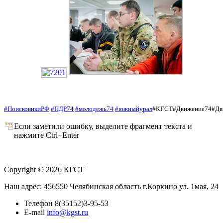
#ПоисковикиРФ
#ПДР74
#молодежь74
#южныйурал
#КГСТ#Движение74#Дв
Если заметили ошибку, выделите фрагмент текста и
нажмите Ctrl+Enter
Copyright © 2026 КГСТ
Наш адрес: 456550 Челябинская область г.Коркино ул. 1мая, 24
Телефон 8(35152)3-95-53
E-mail
info@kgst.ru