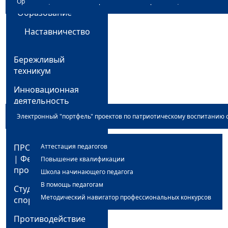
проект
Организация питания в образовательной организации
"Образование"
Наставничество
Бережливый
техникум
Инновационная
деятельность
Электронный "портфель" проектов по патриотическому воспитанию 
Методист
ПРОФЕССИОНАЛИТЕТ
Аттестация педагогов
| Федеральный
Повышение квалификации
проект
Школа начинающего педагога
В помощь педагогам
Студенческий
Методический навигатор профессиональных конкурсов
спортивный клуб
Противодействие