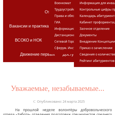
Вакансии работодате
Военкомат
Информация для инвал
Трудоустройство
Контрольные цифры п
Отдел кадров
Права и обязанности студента
Календарь абитуриент
ГИА
Кабинет профориента
Вакансии и практика для студентов и выпускников
Информационные ресурсы
Заочное отделение
Дистанционное обучение
Документы
ВСОКО и НОК
Год педагога и наставника
Сетевой Город
Внедрение Концепции
Сферум. Инструкции
Приказ о зачислении
Движение первых
Доступная среда
Сведения о количеств
Рейтинг абитуриентов
Уважаемые, незабываемые...
Опубликовано: 24 марта 2025
На прошлой неделе волонтёры добровольческого
отряда «Забота» отделения подготовки специалистов среднего