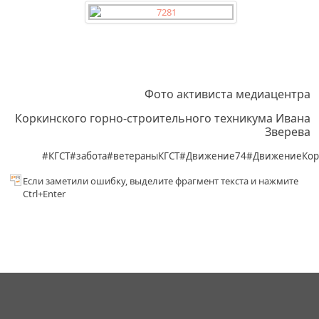
Фото активиста медиацентра
Коркинского горно-строительного техникума Ивана
Зверева
#КГСТ#забота#ветераныКГСТ#Движение74#ДвижениеКо
Если заметили ошибку, выделите фрагмент текста и нажмите
Ctrl+Enter