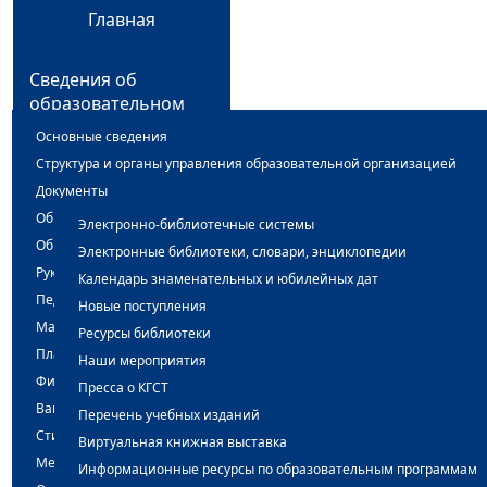
Главная
Сведения об
образовательном
учреждении
Основные сведения
Структура и органы управления образовательной организацией
Библиотека
Документы
Образование
Охрана труда
Электронно-библиотечные системы
Образовательные стандарты
Электронные библиотеки, словари, энциклопедии
Руководство
Календарь знаменательных и юбилейных дат
Объявления
Педагогический состав
Новые поступления
Материально-техническое обеспечение и оснащенность образовател
Ресурсы библиотеки
План работы
Платные образовательные услуги
Наши мероприятия
Финансово-хозяйственная деятельность
Пресса о КГСТ
Музей
Вакантные места для приема (перевода) обучающихся
Перечень учебных изданий
Стипендии и меры поддержки обучающихся
Виртуальная книжная выставка
Международное сотрудничество
Национальный
Информационные ресурсы по образовательным программам