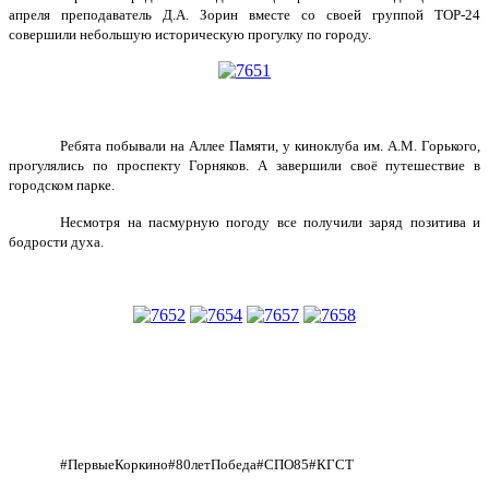
апреля преподаватель Д.А. Зорин вместе со своей группой ТОР-24
совершили небольшую историческую прогулку по городу‍.
Ребята побывали на Аллее Памяти, у киноклуба им. А.М. Горького,
прогулялись по проспекту Горняков. А завершили своё путешествие в
городском парке.
Несмотря на пасмурную погоду все получили заряд позитива и
бодрости духа.
#ПервыеКоркино#80летПобеда#СПО85#КГСТ