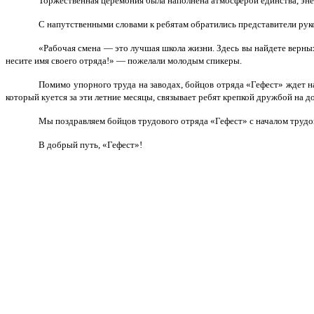
Торжественная церемония была наполнена атмосферой единства, эне
С напутственными словами к ребятам обратились представители рук
«Рабочая смена — это лучшая школа жизни. Здесь вы найдете верных
несите имя своего отряда!» — пожелали молодым спикеры.
Помимо упорного труда на заводах, бойцов отряда «Гефест» ждет н
который куется за эти летние месяцы, связывает ребят крепкой дружбой на д
Мы поздравляем бойцов трудового отряда «Гефест» с началом трудо
В добрый путь, «Гефест»!