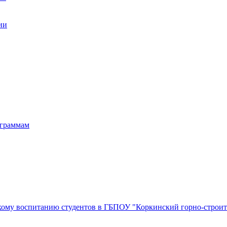
ии
ограммам
кому воспитанию студентов в ГБПОУ "Коркинский горно-строи