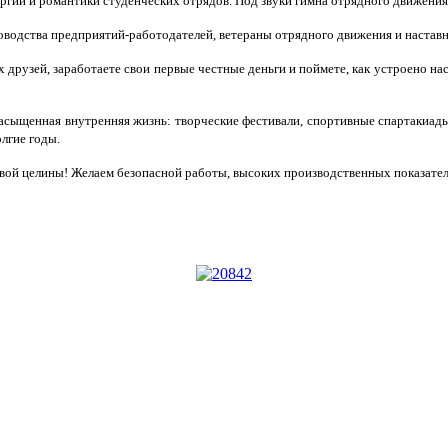
ргии и романтики студенческих отрядов. Под звуки гимна отрядного движения
оводства предприятий-работодателей, ветераны отрядного движения и настав
 друзей, заработаете свои первые честные деньги и поймете, как устроено на
асыщенная внутренняя жизнь: творческие фестивали, спортивные спартакиады
олгие годы.
вой целины! Желаем безопасной работы, высоких производственных показателе