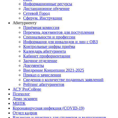
Информационные ресурсы
Дистанционное обучение
Сетевой Город
Сферум. Инструкции
Абитуриенту
Приёмная комиссия
Перечень документов для поступления
Специальности и профессии
Информация для инвалидов и лиц с ОВЗ
Контрольные цифры приёма
Календарь абитуриента
Кабинет профориентации
Заочное отделение
Документы
Внедрение Концепции 2021-2025
Приказ о зачислении
Сведения о количестве поданных заявлений
Рейтинг абитуриентов
АСУ ProCollege
Психолог
Демо экзамен
МЦПК
Коронавирусная инфекция (COVID-19)
Отдел кадров
Вакансии и практика для студентов и выпускников