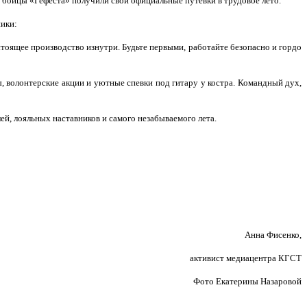
 бойцы «Гефеста» получили свои официальные путевки в трудовое лето.
ники:
стоящее производство изнутри. Будьте первыми, работайте безопасно и гордо
, волонтерские акции и уютные спевки под гитару у костра. Командный дух,
й, лояльных наставников и самого незабываемого лета.
Анна Фисенко,
активист медиацентра КГСТ
Фото Екатерины Назаровой