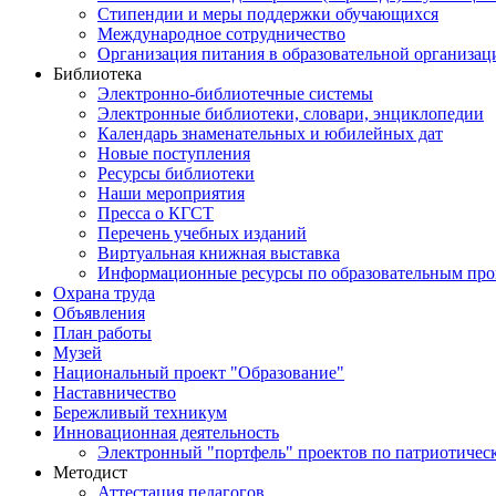
Стипендии и меры поддержки обучающихся
Международное сотрудничество
Организация питания в образовательной организац
Библиотека
Электронно-библиотечные системы
Электронные библиотеки, словари, энциклопедии
Календарь знаменательных и юбилейных дат
Новые поступления
Ресурсы библиотеки
Наши мероприятия
Пресса о КГСТ
Перечень учебных изданий
Виртуальная книжная выставка
Информационные ресурсы по образовательным пр
Охрана труда
Объявления
План работы
Музей
Национальный проект "Образование"
Наставничество
Бережливый техникум
Инновационная деятельность
Электронный "портфель" проектов по патриотичес
Методист
Аттестация педагогов